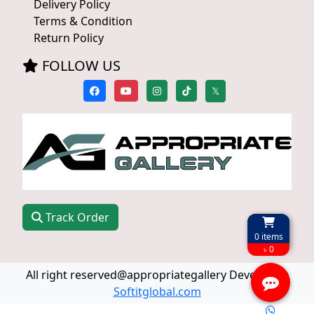
Delivery Policy
Terms & Condition
Return Policy
FOLLOW US
𝕏
Track Order
0
items
৳ 0
All right reserved@appropriategallery Develop by
Softitglobal.com